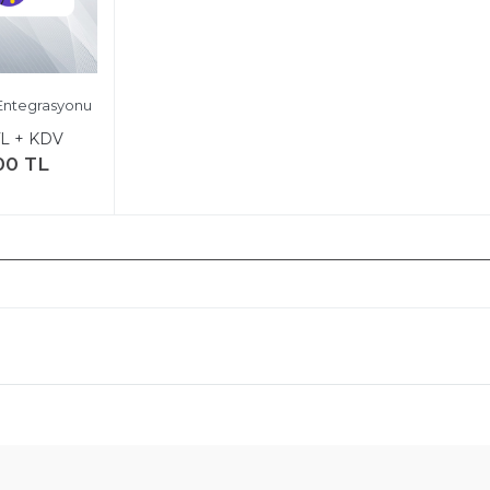
 Entegrasyonu
TL + KDV
00 TL