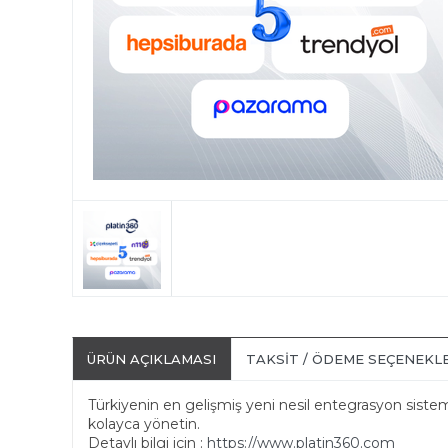
ÜRÜN AÇIKLAMASI
TAKSIT / ÖDEME SEÇENEKL
Türkiyenin en gelişmiş yeni nesil entegrasyon sistemi 
kolayca yönetin.
Detaylı bilgi için :
https://www.platin360.com