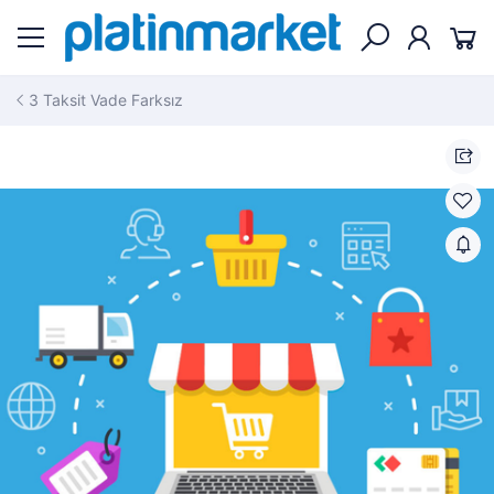
3 Taksit Vade Farksız