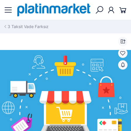
3 Taksit Vade Farksız