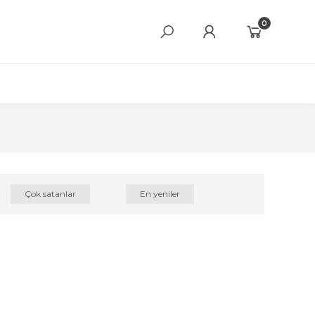
0
Çok satanlar
En yeniler