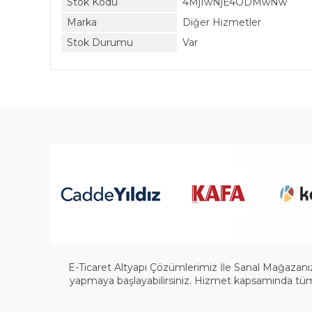
Stok Kodu
4MjIwNjE4ODMwNw
Marka
Diğer Hizmetler
Stok Durumu
Var
E-Ticaret Altyapı Çözümlerimiz İle Sanal Mağazanızı
yapmaya başlayabilirsiniz. Hizmet kapsamında tüm a